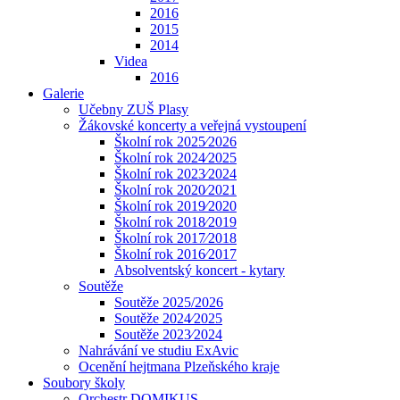
2016
2015
2014
Videa
2016
Galerie
Učebny ZUŠ Plasy
Žákovské koncerty a veřejná vystoupení
Školní rok 2025⁄2026
Školní rok 2024⁄2025
Školní rok 2023⁄2024
Školní rok 2020⁄2021
Školní rok 2019⁄2020
Školní rok 2018⁄2019
Školní rok 2017⁄2018
Školní rok 2016⁄2017
Absolventský koncert - kytary
Soutěže
Soutěže 2025/2026
Soutěže 2024⁄2025
Soutěže 2023⁄2024
Nahrávání ve studiu ExAvic
Ocenění hejtmana Plzeňského kraje
Soubory školy
Orchestr DOMIKUS