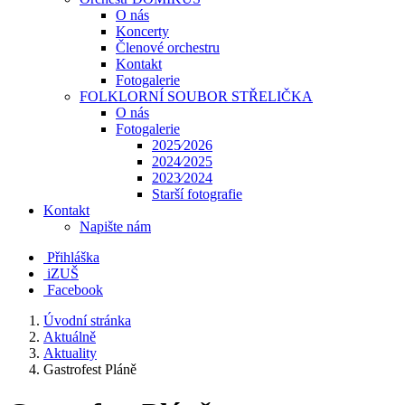
O nás
Koncerty
Členové orchestru
Kontakt
Fotogalerie
FOLKLORNÍ SOUBOR STŘELIČKA
O nás
Fotogalerie
2025⁄2026
2024⁄2025
2023⁄2024
Starší fotografie
Kontakt
Napište nám
Přihláška
iZUŠ
Facebook
Úvodní stránka
Aktuálně
Aktuality
Gastrofest Pláně