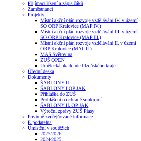
Přijímací řízení a zápis žáků
Zaměstnanci
Projekty
Místní akční plán rozvoje vzdělávání IV. v území
SO ORP Kralovice (MAP IV.)
Místní akční plán rozvoje vzdělávání III. v území
SO ORP Kralovice (MAP III.)
Místní akční plán rozvoje vzdělávání II. v území
ORP Kralovice (MAP II.)
MAS Světovina
ZUŠ OPEN
Umělecká akademie Plzeňského kraje
Úřední deska
Dokumenty
ŠABLONY II
ŠABLONY I OP JAK
Přihláška do ZUŠ
Prohlášení o ochraně soukromí
ŠABLONY II. OP JAK
Výroční zprávy ZUŠ Plasy
Povinně zveřejňované informace
E-podatelna
Umístění v soutěžích
2025⁄2026
2024⁄2025