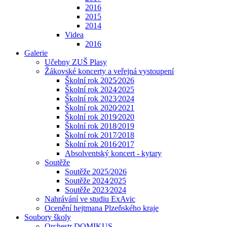
2016
2015
2014
Videa
2016
Galerie
Učebny ZUŠ Plasy
Žákovské koncerty a veřejná vystoupení
Školní rok 2025⁄2026
Školní rok 2024⁄2025
Školní rok 2023⁄2024
Školní rok 2020⁄2021
Školní rok 2019⁄2020
Školní rok 2018⁄2019
Školní rok 2017⁄2018
Školní rok 2016⁄2017
Absolventský koncert - kytary
Soutěže
Soutěže 2025/2026
Soutěže 2024⁄2025
Soutěže 2023⁄2024
Nahrávání ve studiu ExAvic
Ocenění hejtmana Plzeňského kraje
Soubory školy
Orchestr DOMIKUS