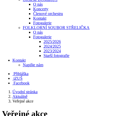
O nás
Koncerty
Členové orchestru
Kontakt
Fotogalerie
FOLKLORNÍ SOUBOR STŘELIČKA
O nás
Fotogalerie
2025⁄2026
2024⁄2025
2023⁄2024
Starší fotografie
Kontakt
Napište nám
Přihláška
iZUŠ
Facebook
Úvodní stránka
Aktuálně
Veřejné akce
Veřejné akce