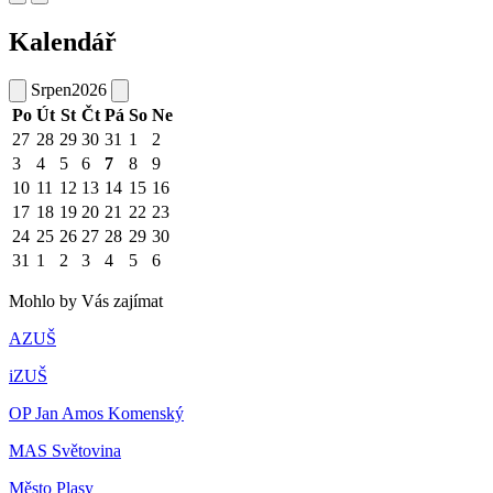
Kalendář
Srpen
2026
Po
Út
St
Čt
Pá
So
Ne
27
28
29
30
31
1
2
3
4
5
6
7
8
9
10
11
12
13
14
15
16
17
18
19
20
21
22
23
24
25
26
27
28
29
30
31
1
2
3
4
5
6
Mohlo by Vás zajímat
AZUŠ
iZUŠ
OP Jan Amos Komenský
MAS Světovina
Město Plasy