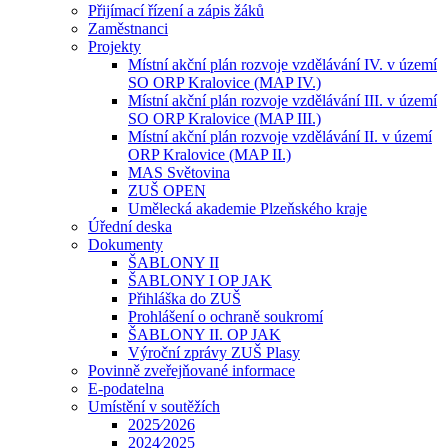
Přijímací řízení a zápis žáků
Zaměstnanci
Projekty
Místní akční plán rozvoje vzdělávání IV. v území
SO ORP Kralovice (MAP IV.)
Místní akční plán rozvoje vzdělávání III. v území
SO ORP Kralovice (MAP III.)
Místní akční plán rozvoje vzdělávání II. v území
ORP Kralovice (MAP II.)
MAS Světovina
ZUŠ OPEN
Umělecká akademie Plzeňského kraje
Úřední deska
Dokumenty
ŠABLONY II
ŠABLONY I OP JAK
Přihláška do ZUŠ
Prohlášení o ochraně soukromí
ŠABLONY II. OP JAK
Výroční zprávy ZUŠ Plasy
Povinně zveřejňované informace
E-podatelna
Umístění v soutěžích
2025⁄2026
2024⁄2025