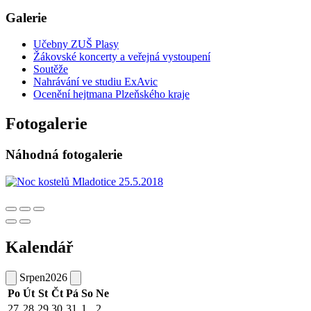
Galerie
Učebny ZUŠ Plasy
Žákovské koncerty a veřejná vystoupení
Soutěže
Nahrávání ve studiu ExAvic
Ocenění hejtmana Plzeňského kraje
Fotogalerie
Náhodná fotogalerie
Kalendář
Srpen
2026
Po
Út
St
Čt
Pá
So
Ne
27
28
29
30
31
1
2