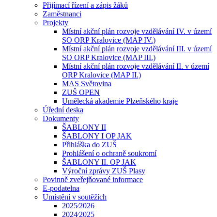
Přijímací řízení a zápis žáků
Zaměstnanci
Projekty
Místní akční plán rozvoje vzdělávání IV. v území
SO ORP Kralovice (MAP IV.)
Místní akční plán rozvoje vzdělávání III. v území
SO ORP Kralovice (MAP III.)
Místní akční plán rozvoje vzdělávání II. v území
ORP Kralovice (MAP II.)
MAS Světovina
ZUŠ OPEN
Umělecká akademie Plzeňského kraje
Úřední deska
Dokumenty
ŠABLONY II
ŠABLONY I OP JAK
Přihláška do ZUŠ
Prohlášení o ochraně soukromí
ŠABLONY II. OP JAK
Výroční zprávy ZUŠ Plasy
Povinně zveřejňované informace
E-podatelna
Umístění v soutěžích
2025⁄2026
2024⁄2025