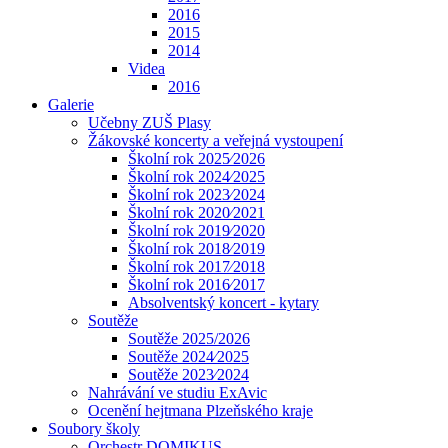
2016
2015
2014
Videa
2016
Galerie
Učebny ZUŠ Plasy
Žákovské koncerty a veřejná vystoupení
Školní rok 2025⁄2026
Školní rok 2024⁄2025
Školní rok 2023⁄2024
Školní rok 2020⁄2021
Školní rok 2019⁄2020
Školní rok 2018⁄2019
Školní rok 2017⁄2018
Školní rok 2016⁄2017
Absolventský koncert - kytary
Soutěže
Soutěže 2025/2026
Soutěže 2024⁄2025
Soutěže 2023⁄2024
Nahrávání ve studiu ExAvic
Ocenění hejtmana Plzeňského kraje
Soubory školy
Orchestr DOMIKUS