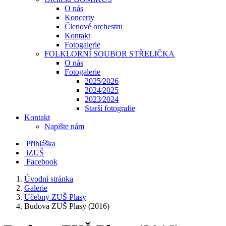
O nás
Koncerty
Členové orchestru
Kontakt
Fotogalerie
FOLKLORNÍ SOUBOR STŘELIČKA
O nás
Fotogalerie
2025⁄2026
2024⁄2025
2023⁄2024
Starší fotografie
Kontakt
Napište nám
Přihláška
iZUŠ
Facebook
Úvodní stránka
Galerie
Učebny ZUŠ Plasy
Budova ZUŠ Plasy (2016)