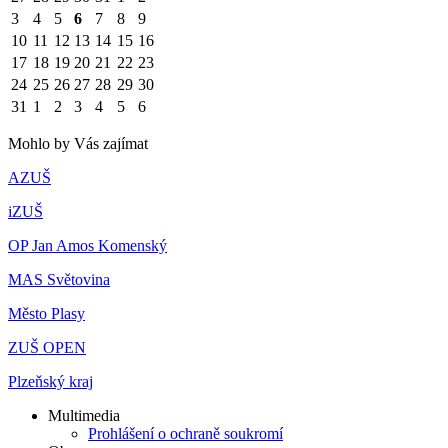
3
4
5
6
7
8
9
10
11
12
13
14
15
16
17
18
19
20
21
22
23
24
25
26
27
28
29
30
31
1
2
3
4
5
6
Mohlo by Vás zajímat
AZUŠ
iZUŠ
OP Jan Amos Komenský
MAS Světovina
Město Plasy
ZUŠ OPEN
Plzeňský kraj
Multimedia
Prohlášení o ochraně soukromí