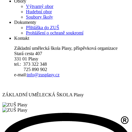
Obory
Výtvarný obor
Hudební obor
Soubory školy
Dokumenty
Přihláška do ZUŠ
Prohlášení o ochraně soukromí
Kontakt
Základní umělecká škola Plasy, příspěvková organizace
Stará cesta 407
331 01 Plasy
tel.: 373 322 348
725 890 902
e-mail:
i
nfo@zusplasy.cz
ZÁKLADNÍ UMĚLECKÁ ŠKOLA Plasy