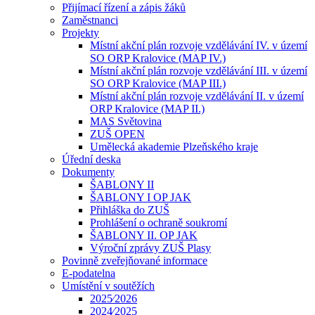
Přijímací řízení a zápis žáků
Zaměstnanci
Projekty
Místní akční plán rozvoje vzdělávání IV. v území
SO ORP Kralovice (MAP IV.)
Místní akční plán rozvoje vzdělávání III. v území
SO ORP Kralovice (MAP III.)
Místní akční plán rozvoje vzdělávání II. v území
ORP Kralovice (MAP II.)
MAS Světovina
ZUŠ OPEN
Umělecká akademie Plzeňského kraje
Úřední deska
Dokumenty
ŠABLONY II
ŠABLONY I OP JAK
Přihláška do ZUŠ
Prohlášení o ochraně soukromí
ŠABLONY II. OP JAK
Výroční zprávy ZUŠ Plasy
Povinně zveřejňované informace
E-podatelna
Umístění v soutěžích
2025⁄2026
2024⁄2025