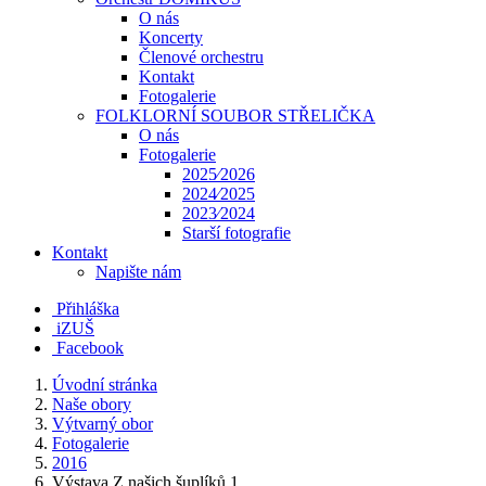
O nás
Koncerty
Členové orchestru
Kontakt
Fotogalerie
FOLKLORNÍ SOUBOR STŘELIČKA
O nás
Fotogalerie
2025⁄2026
2024⁄2025
2023⁄2024
Starší fotografie
Kontakt
Napište nám
Přihláška
iZUŠ
Facebook
Úvodní stránka
Naše obory
Výtvarný obor
Fotogalerie
2016
Výstava Z našich šuplíků 1