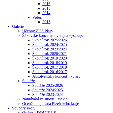
2016
2015
2014
Videa
2016
Galerie
Učebny ZUŠ Plasy
Žákovské koncerty a veřejná vystoupení
Školní rok 2025⁄2026
Školní rok 2024⁄2025
Školní rok 2023⁄2024
Školní rok 2020⁄2021
Školní rok 2019⁄2020
Školní rok 2018⁄2019
Školní rok 2017⁄2018
Školní rok 2016⁄2017
Absolventský koncert - kytary
Soutěže
Soutěže 2025/2026
Soutěže 2024⁄2025
Soutěže 2023⁄2024
Nahrávání ve studiu ExAvic
Ocenění hejtmana Plzeňského kraje
Soubory školy
Orchestr DOMIKUS