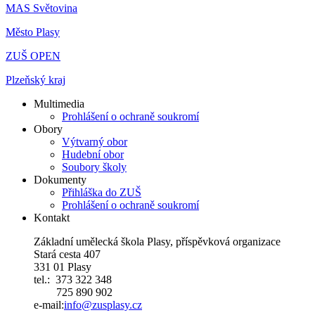
MAS Světovina
Město Plasy
ZUŠ OPEN
Plzeňský kraj
Multimedia
Prohlášení o ochraně soukromí
Obory
Výtvarný obor
Hudební obor
Soubory školy
Dokumenty
Přihláška do ZUŠ
Prohlášení o ochraně soukromí
Kontakt
Základní umělecká škola Plasy, příspěvková organizace
Stará cesta 407
331 01 Plasy
tel.: 373 322 348
725 890 902
e-mail:
i
nfo@zusplasy.cz