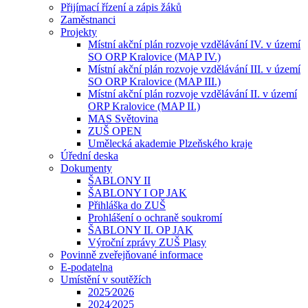
Přijímací řízení a zápis žáků
Zaměstnanci
Projekty
Místní akční plán rozvoje vzdělávání IV. v území
SO ORP Kralovice (MAP IV.)
Místní akční plán rozvoje vzdělávání III. v území
SO ORP Kralovice (MAP III.)
Místní akční plán rozvoje vzdělávání II. v území
ORP Kralovice (MAP II.)
MAS Světovina
ZUŠ OPEN
Umělecká akademie Plzeňského kraje
Úřední deska
Dokumenty
ŠABLONY II
ŠABLONY I OP JAK
Přihláška do ZUŠ
Prohlášení o ochraně soukromí
ŠABLONY II. OP JAK
Výroční zprávy ZUŠ Plasy
Povinně zveřejňované informace
E-podatelna
Umístění v soutěžích
2025⁄2026
2024⁄2025