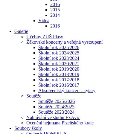
2016
2015
2014
Videa
2016
Galerie
Učebny ZUŠ Plasy
Žákovské koncerty a veřejná vystoupení
Školní rok 2025⁄2026
Školní rok 2024⁄2025
Školní rok 2023⁄2024
Školní rok 2020⁄2021
Školní rok 2019⁄2020
Školní rok 2018⁄2019
Školní rok 2017⁄2018
Školní rok 2016⁄2017
Absolventský koncert - kytary
Soutěže
Soutěže 2025/2026
Soutěže 2024⁄2025
Soutěže 2023⁄2024
Nahrávání ve studiu ExAvic
Ocenění hejtmana Plzeňského kraje
Soubory školy
Orchestr DOMIKUS