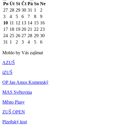
Po
Út
St
Čt
Pá
So
Ne
27
28
29
30
31
1
2
3
4
5
6
7
8
9
10
11
12
13
14
15
16
17
18
19
20
21
22
23
24
25
26
27
28
29
30
31
1
2
3
4
5
6
Mohlo by Vás zajímat
AZUŠ
iZUŠ
OP Jan Amos Komenský
MAS Světovina
Město Plasy
ZUŠ OPEN
Plzeňský kraj