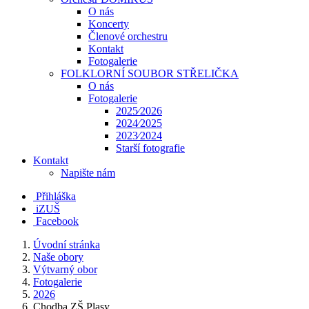
O nás
Koncerty
Členové orchestru
Kontakt
Fotogalerie
FOLKLORNÍ SOUBOR STŘELIČKA
O nás
Fotogalerie
2025⁄2026
2024⁄2025
2023⁄2024
Starší fotografie
Kontakt
Napište nám
Přihláška
iZUŠ
Facebook
Úvodní stránka
Naše obory
Výtvarný obor
Fotogalerie
2026
Chodba ZŠ Plasy