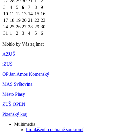
27
28
29
30
31
1
2
3
4
5
6
7
8
9
10
11
12
13
14
15
16
17
18
19
20
21
22
23
24
25
26
27
28
29
30
31
1
2
3
4
5
6
Mohlo by Vás zajímat
AZUŠ
iZUŠ
OP Jan Amos Komenský
MAS Světovina
Město Plasy
ZUŠ OPEN
Plzeňský kraj
Multimedia
Prohlášení o ochraně soukromí