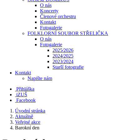
O nás
Koncerty
Členové orchestru
Kontakt
Fotogalerie
FOLKLORNÍ SOUBOR STŘELIČKA
O nás
Fotogalerie
2025⁄2026
2024⁄2025
2023⁄2024
Starší fotografie
Kontakt
Napište nám
Přihláška
iZUŠ
Facebook
Úvodní stránka
Aktuálně
Veřejné akce
Barokní den