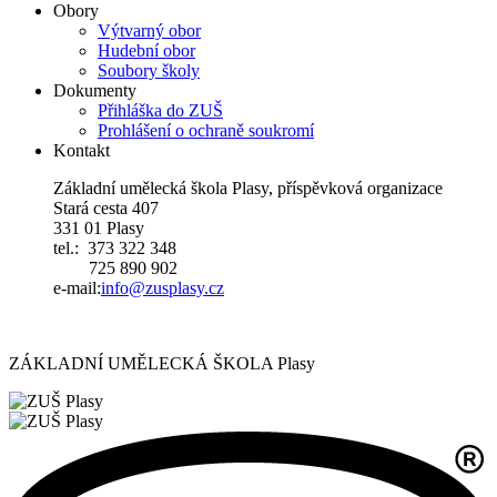
Obory
Výtvarný obor
Hudební obor
Soubory školy
Dokumenty
Přihláška do ZUŠ
Prohlášení o ochraně soukromí
Kontakt
Základní umělecká škola Plasy, příspěvková organizace
Stará cesta 407
331 01 Plasy
tel.: 373 322 348
725 890 902
e-mail:
i
nfo@zusplasy.cz
ZÁKLADNÍ UMĚLECKÁ ŠKOLA Plasy