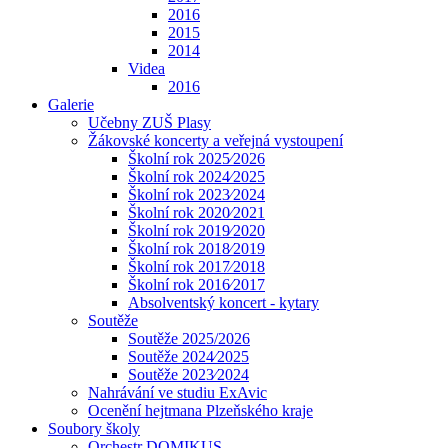
2016
2015
2014
Videa
2016
Galerie
Učebny ZUŠ Plasy
Žákovské koncerty a veřejná vystoupení
Školní rok 2025⁄2026
Školní rok 2024⁄2025
Školní rok 2023⁄2024
Školní rok 2020⁄2021
Školní rok 2019⁄2020
Školní rok 2018⁄2019
Školní rok 2017⁄2018
Školní rok 2016⁄2017
Absolventský koncert - kytary
Soutěže
Soutěže 2025/2026
Soutěže 2024⁄2025
Soutěže 2023⁄2024
Nahrávání ve studiu ExAvic
Ocenění hejtmana Plzeňského kraje
Soubory školy
Orchestr DOMIKUS