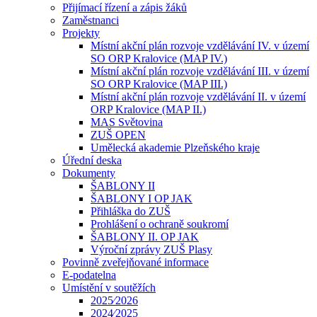
Přijímací řízení a zápis žáků
Zaměstnanci
Projekty
Místní akční plán rozvoje vzdělávání IV. v území
SO ORP Kralovice (MAP IV.)
Místní akční plán rozvoje vzdělávání III. v území
SO ORP Kralovice (MAP III.)
Místní akční plán rozvoje vzdělávání II. v území
ORP Kralovice (MAP II.)
MAS Světovina
ZUŠ OPEN
Umělecká akademie Plzeňského kraje
Úřední deska
Dokumenty
ŠABLONY II
ŠABLONY I OP JAK
Přihláška do ZUŠ
Prohlášení o ochraně soukromí
ŠABLONY II. OP JAK
Výroční zprávy ZUŠ Plasy
Povinně zveřejňované informace
E-podatelna
Umístění v soutěžích
2025⁄2026
2024⁄2025