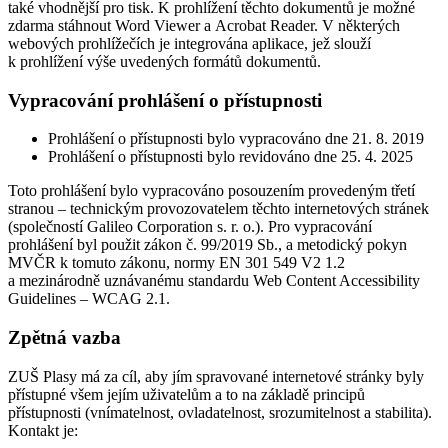
také vhodnější pro tisk. K prohlížení těchto dokumentů je možné
zdarma stáhnout Word Viewer a Acrobat Reader. V některých
webových prohlížečích je integrována aplikace, jež slouží
k prohlížení výše uvedených formátů dokumentů.
Vypracování prohlášení o přístupnosti
Prohlášení o přístupnosti bylo vypracováno dne 21. 8. 2019
Prohlášení o přístupnosti bylo revidováno dne 25. 4. 2025
Toto prohlášení bylo vypracováno posouzením provedeným třetí
stranou – technickým provozovatelem těchto internetových stránek
(společností Galileo Corporation s. r. o.). Pro vypracování
prohlášení byl použit zákon č. 99/2019 Sb., a metodický pokyn
MVČR k tomuto zákonu, normy EN 301 549 V2 1.2
a mezinárodně uznávanému standardu Web Content Accessibility
Guidelines – WCAG 2.1.
Zpětná vazba
ZUŠ Plasy má za cíl, aby jím spravované internetové stránky byly
přístupné všem jejím uživatelům a to na základě principů
přístupnosti (vnímatelnost, ovladatelnost, srozumitelnost a stabilita).
Kontakt je: