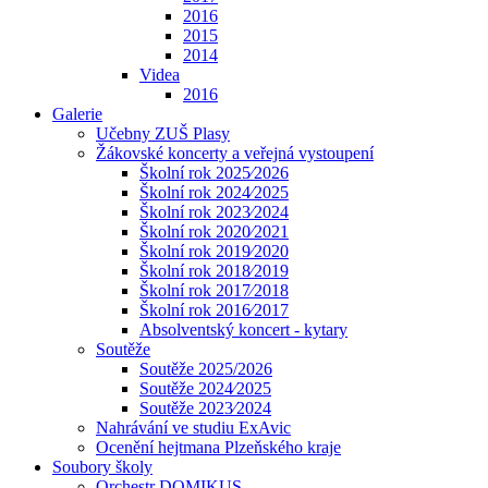
2016
2015
2014
Videa
2016
Galerie
Učebny ZUŠ Plasy
Žákovské koncerty a veřejná vystoupení
Školní rok 2025⁄2026
Školní rok 2024⁄2025
Školní rok 2023⁄2024
Školní rok 2020⁄2021
Školní rok 2019⁄2020
Školní rok 2018⁄2019
Školní rok 2017⁄2018
Školní rok 2016⁄2017
Absolventský koncert - kytary
Soutěže
Soutěže 2025/2026
Soutěže 2024⁄2025
Soutěže 2023⁄2024
Nahrávání ve studiu ExAvic
Ocenění hejtmana Plzeňského kraje
Soubory školy
Orchestr DOMIKUS