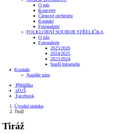
O nás
Koncerty
Členové orchestru
Kontakt
Fotogalerie
FOLKLORNÍ SOUBOR STŘELIČKA
O nás
Fotogalerie
2025⁄2026
2024⁄2025
2023⁄2024
Starší fotografie
Kontakt
Napište nám
Přihláška
iZUŠ
Facebook
Úvodní stránka
Tiráž
Tiráž