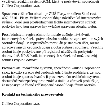
využívají redakční systém GCM, který je poskytován společností
Galileo Corporation s.r.o.
Správcem veškerého obsahu je ZUŠ Plasy, se sídlem Stará cesta
407, 33101 Plasy. Veškeré osobní údaje návštěvníků internetových
stránek, které jsou prostřednictvím těchto internetových stránek
poskytovány, jsou spravovány výlučně správcem obsahu webu.
Prostřednictvím registračního formuláře uděluje návštěvník
internetových stránek správci obsahu souhlas se zpracováním svých
osobních údajů. V registračním formuláři je stanoven účel, rozsah
zpracovávaných osobních údajů a doba platnosti souhlasu. Všechny
osobní údaje poskytované při registraci návštěvník poskytuje
dobrovolně. Návštěvník internetových stránek má možnost svůj
souhlas kdykoli odvolat.
Provozovatel redakčního systému, společnost Galileo Corporation
s.r.o., jakožto zpracovatel osobních údajů tímto prohlašuje, že jsou
osobní údaje zpracovávané v jí provozovaném redakčním systému
dostatečně zabezpečeny proti ztrátě a úniku a zároveň prohlašuje,
že neposkytuje žádné zpřístupněné osobní údaje třetím osobám.
Kontakt na technického provozovatele
Galileo Corporation s.r.o.