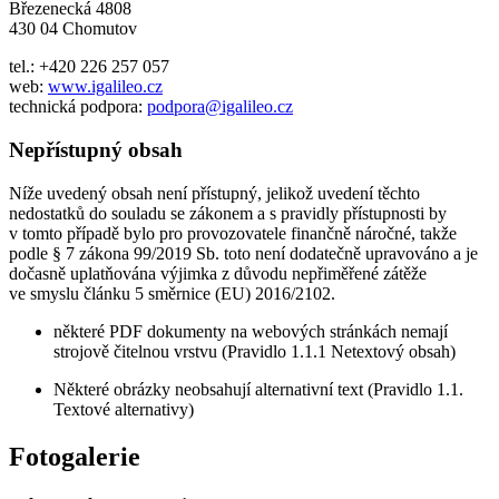
Březenecká 4808
430 04 Chomutov
tel.: +420 226 257 057
web:
www.igalileo.cz
technická podpora:
podpora@igalileo.cz
Nepřístupný obsah
Níže uvedený obsah není přístupný, jelikož uvedení těchto
nedostatků do souladu se zákonem a s pravidly přístupnosti by
v tomto případě bylo pro provozovatele finančně náročné, takže
podle § 7 zákona 99/2019 Sb. toto není dodatečně upravováno a je
dočasně uplatňována výjimka z důvodu nepřiměřené zátěže
ve smyslu článku 5 směrnice (EU) 2016/2102.
některé PDF dokumenty na webových stránkách nemají
strojově čitelnou vrstvu (Pravidlo 1.1.1 Netextový obsah)
Některé obrázky neobsahují alternativní text (Pravidlo 1.1.
Textové alternativy)
Fotogalerie