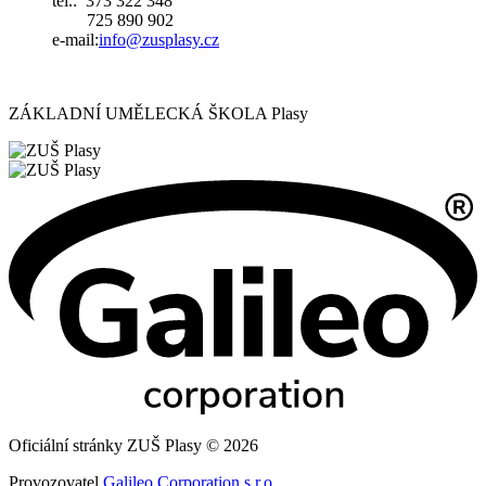
tel.: 373 322 348
725 890 902
e-mail:
i
nfo@zusplasy.cz
ZÁKLADNÍ UMĚLECKÁ ŠKOLA Plasy
Oficiální stránky ZUŠ Plasy © 2026
Provozovatel
Galileo Corporation s.r.o.