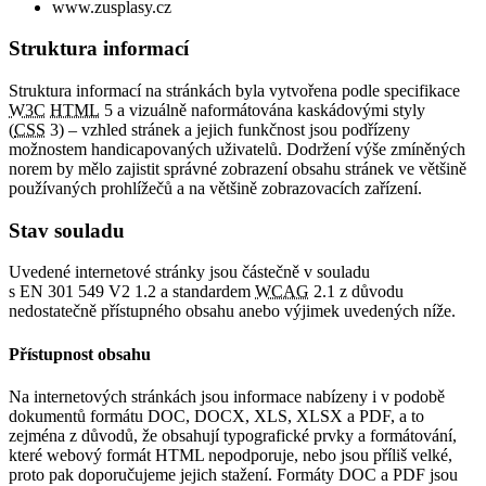
www.zusplasy.cz
Struktura informací
Struktura informací na stránkách byla vytvořena podle specifikace
W3C
HTML
5 a vizuálně naformátována kaskádovými styly
(
CSS
3) – vzhled stránek a jejich funkčnost jsou podřízeny
možnostem handicapovaných uživatelů. Dodržení výše zmíněných
norem by mělo zajistit správné zobrazení obsahu stránek ve většině
používaných prohlížečů a na většině zobrazovacích zařízení.
Stav souladu
Uvedené internetové stránky jsou částečně v souladu
s EN 301 549 V2 1.2 a standardem
WCAG
2.1 z důvodu
nedostatečně přístupného obsahu anebo výjimek uvedených níže.
Přístupnost obsahu
Na internetových stránkách jsou informace nabízeny i v podobě
dokumentů formátu DOC, DOCX, XLS, XLSX a PDF, a to
zejména z důvodů, že obsahují typografické prvky a formátování,
které webový formát HTML nepodporuje, nebo jsou příliš velké,
proto pak doporučujeme jejich stažení. Formáty DOC a PDF jsou