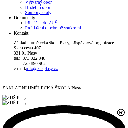
Výtvarný obor
Hudební obor
Soubory školy
Dokumenty
Přihláška do ZUŠ
Prohlášení o ochraně soukromí
Kontakt
Základní umělecká škola Plasy, příspěvková organizace
Stará cesta 407
331 01 Plasy
tel.: 373 322 348
725 890 902
e-mail:
i
nfo@zusplasy.cz
ZÁKLADNÍ UMĚLECKÁ ŠKOLA Plasy