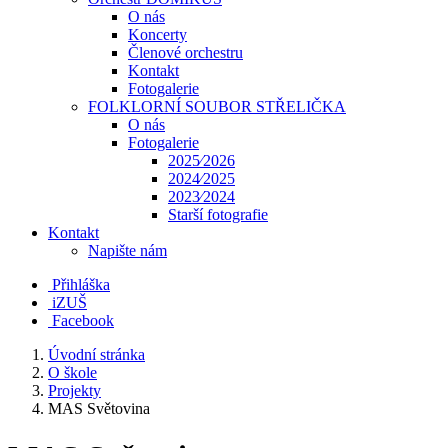
O nás
Koncerty
Členové orchestru
Kontakt
Fotogalerie
FOLKLORNÍ SOUBOR STŘELIČKA
O nás
Fotogalerie
2025⁄2026
2024⁄2025
2023⁄2024
Starší fotografie
Kontakt
Napište nám
Přihláška
iZUŠ
Facebook
Úvodní stránka
O škole
Projekty
MAS Světovina