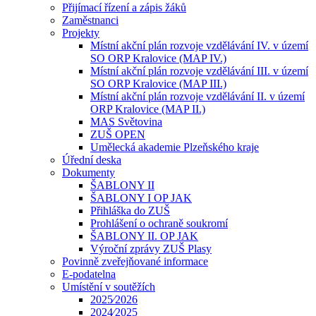
Přijímací řízení a zápis žáků
Zaměstnanci
Projekty
Místní akční plán rozvoje vzdělávání IV. v území
SO ORP Kralovice (MAP IV.)
Místní akční plán rozvoje vzdělávání III. v území
SO ORP Kralovice (MAP III.)
Místní akční plán rozvoje vzdělávání II. v území
ORP Kralovice (MAP II.)
MAS Světovina
ZUŠ OPEN
Umělecká akademie Plzeňského kraje
Úřední deska
Dokumenty
ŠABLONY II
ŠABLONY I OP JAK
Přihláška do ZUŠ
Prohlášení o ochraně soukromí
ŠABLONY II. OP JAK
Výroční zprávy ZUŠ Plasy
Povinně zveřejňované informace
E-podatelna
Umístění v soutěžích
2025⁄2026
2024⁄2025