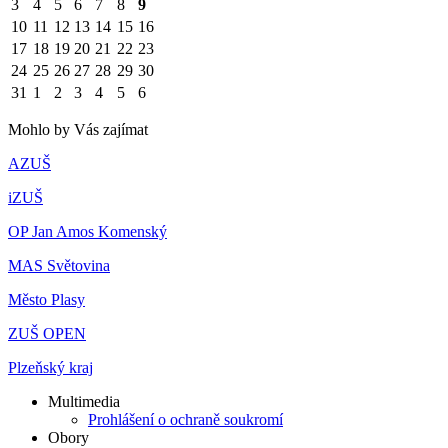
3
4
5
6
7
8
9
10
11
12
13
14
15
16
17
18
19
20
21
22
23
24
25
26
27
28
29
30
31
1
2
3
4
5
6
Mohlo by Vás zajímat
AZUŠ
iZUŠ
OP Jan Amos Komenský
MAS Světovina
Město Plasy
ZUŠ OPEN
Plzeňský kraj
Multimedia
Prohlášení o ochraně soukromí
Obory