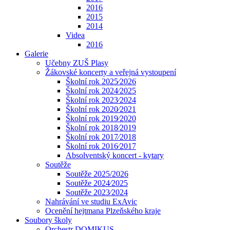
2016
2015
2014
Videa
2016
Galerie
Učebny ZUŠ Plasy
Žákovské koncerty a veřejná vystoupení
Školní rok 2025⁄2026
Školní rok 2024⁄2025
Školní rok 2023⁄2024
Školní rok 2020⁄2021
Školní rok 2019⁄2020
Školní rok 2018⁄2019
Školní rok 2017⁄2018
Školní rok 2016⁄2017
Absolventský koncert - kytary
Soutěže
Soutěže 2025/2026
Soutěže 2024⁄2025
Soutěže 2023⁄2024
Nahrávání ve studiu ExAvic
Ocenění hejtmana Plzeňského kraje
Soubory školy
Orchestr DOMIKUS