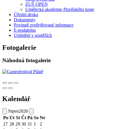
ZUŠ OPEN
Umělecká akademie Plzeňského kraje
Úřední deska
Dokumenty
Povinně zveřejňované informace
E-podatelna
Umístění v soutěžích
Fotogalerie
Náhodná fotogalerie
Kalendář
Srpen
2026
Po
Út
St
Čt
Pá
So
Ne
27
28
29
30
31
1
2