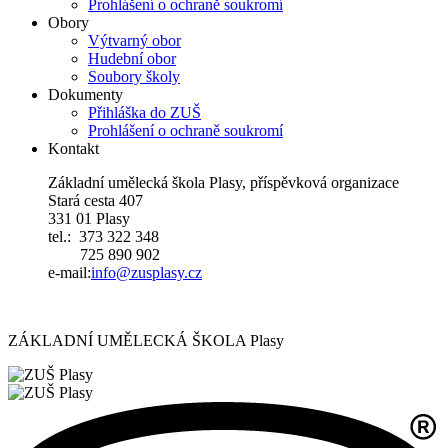
Prohlášení o ochraně soukromí
Obory
Výtvarný obor
Hudební obor
Soubory školy
Dokumenty
Přihláška do ZUŠ
Prohlášení o ochraně soukromí
Kontakt
Základní umělecká škola Plasy, příspěvková organizace
Stará cesta 407
331 01 Plasy
tel.: 373 322 348
725 890 902
e-mail:
i
nfo@zusplasy.cz
ZÁKLADNÍ UMĚLECKÁ ŠKOLA Plasy