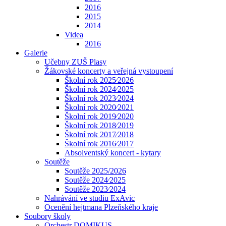
2016
2015
2014
Videa
2016
Galerie
Učebny ZUŠ Plasy
Žákovské koncerty a veřejná vystoupení
Školní rok 2025⁄2026
Školní rok 2024⁄2025
Školní rok 2023⁄2024
Školní rok 2020⁄2021
Školní rok 2019⁄2020
Školní rok 2018⁄2019
Školní rok 2017⁄2018
Školní rok 2016⁄2017
Absolventský koncert - kytary
Soutěže
Soutěže 2025/2026
Soutěže 2024⁄2025
Soutěže 2023⁄2024
Nahrávání ve studiu ExAvic
Ocenění hejtmana Plzeňského kraje
Soubory školy
Orchestr DOMIKUS