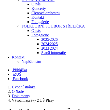
O nás
Koncerty
Členové orchestru
Kontakt
Fotogalerie
FOLKLORNÍ SOUBOR STŘELIČKA
O nás
Fotogalerie
2025⁄2026
2024⁄2025
2023⁄2024
Starší fotografie
Kontakt
Napište nám
Přihláška
iZUŠ
Facebook
Úvodní stránka
O škole
Dokumenty
Výroční zprávy ZUŠ Plasy