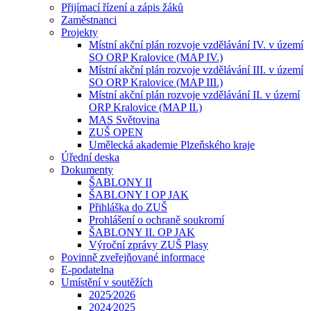
Přijímací řízení a zápis žáků
Zaměstnanci
Projekty
Místní akční plán rozvoje vzdělávání IV. v území
SO ORP Kralovice (MAP IV.)
Místní akční plán rozvoje vzdělávání III. v území
SO ORP Kralovice (MAP III.)
Místní akční plán rozvoje vzdělávání II. v území
ORP Kralovice (MAP II.)
MAS Světovina
ZUŠ OPEN
Umělecká akademie Plzeňského kraje
Úřední deska
Dokumenty
ŠABLONY II
ŠABLONY I OP JAK
Přihláška do ZUŠ
Prohlášení o ochraně soukromí
ŠABLONY II. OP JAK
Výroční zprávy ZUŠ Plasy
Povinně zveřejňované informace
E-podatelna
Umístění v soutěžích
2025⁄2026
2024⁄2025