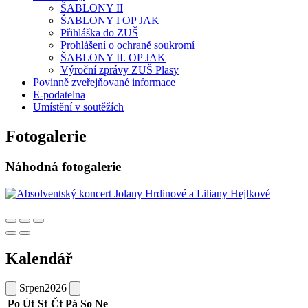
ŠABLONY II
ŠABLONY I OP JAK
Přihláška do ZUŠ
Prohlášení o ochraně soukromí
ŠABLONY II. OP JAK
Výroční zprávy ZUŠ Plasy
Povinně zveřejňované informace
E-podatelna
Umístění v soutěžích
Fotogalerie
Náhodná fotogalerie
Kalendář
Srpen
2026
Po
Út
St
Čt
Pá
So
Ne