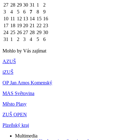
27
28
29
30
31
1
2
3
4
5
6
7
8
9
10
11
12
13
14
15
16
17
18
19
20
21
22
23
24
25
26
27
28
29
30
31
1
2
3
4
5
6
Mohlo by Vás zajímat
AZUŠ
iZUŠ
OP Jan Amos Komenský
MAS Světovina
Město Plasy
ZUŠ OPEN
Plzeňský kraj
Multimedia