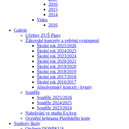
2016
2015
2014
Videa
2016
Galerie
Učebny ZUŠ Plasy
Žákovské koncerty a veřejná vystoupení
Školní rok 2025⁄2026
Školní rok 2024⁄2025
Školní rok 2023⁄2024
Školní rok 2020⁄2021
Školní rok 2019⁄2020
Školní rok 2018⁄2019
Školní rok 2017⁄2018
Školní rok 2016⁄2017
Absolventský koncert - kytary
Soutěže
Soutěže 2025/2026
Soutěže 2024⁄2025
Soutěže 2023⁄2024
Nahrávání ve studiu ExAvic
Ocenění hejtmana Plzeňského kraje
Soubory školy
Orchestr DOMIKUS