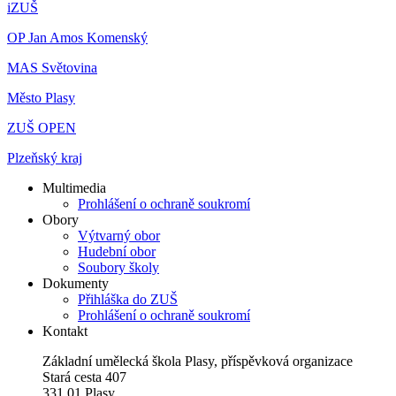
iZUŠ
OP Jan Amos Komenský
MAS Světovina
Město Plasy
ZUŠ OPEN
Plzeňský kraj
Multimedia
Prohlášení o ochraně soukromí
Obory
Výtvarný obor
Hudební obor
Soubory školy
Dokumenty
Přihláška do ZUŠ
Prohlášení o ochraně soukromí
Kontakt
Základní umělecká škola Plasy, příspěvková organizace
Stará cesta 407
331 01 Plasy