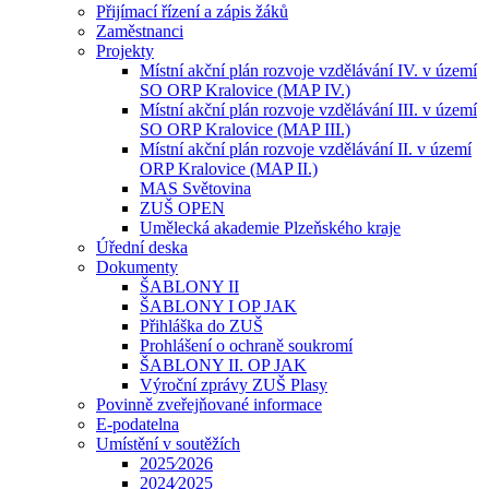
Přijímací řízení a zápis žáků
Zaměstnanci
Projekty
Místní akční plán rozvoje vzdělávání IV. v území
SO ORP Kralovice (MAP IV.)
Místní akční plán rozvoje vzdělávání III. v území
SO ORP Kralovice (MAP III.)
Místní akční plán rozvoje vzdělávání II. v území
ORP Kralovice (MAP II.)
MAS Světovina
ZUŠ OPEN
Umělecká akademie Plzeňského kraje
Úřední deska
Dokumenty
ŠABLONY II
ŠABLONY I OP JAK
Přihláška do ZUŠ
Prohlášení o ochraně soukromí
ŠABLONY II. OP JAK
Výroční zprávy ZUŠ Plasy
Povinně zveřejňované informace
E-podatelna
Umístění v soutěžích
2025⁄2026
2024⁄2025