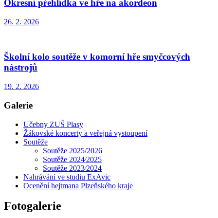
Okresní přehlídka ve hře na akordeon
26. 2. 2026
Školní kolo soutěže v komorní hře smyčcových
nástrojů
19. 2. 2026
Galerie
Učebny ZUŠ Plasy
Žákovské koncerty a veřejná vystoupení
Soutěže
Soutěže 2025/2026
Soutěže 2024⁄2025
Soutěže 2023⁄2024
Nahrávání ve studiu ExAvic
Ocenění hejtmana Plzeňského kraje
Fotogalerie