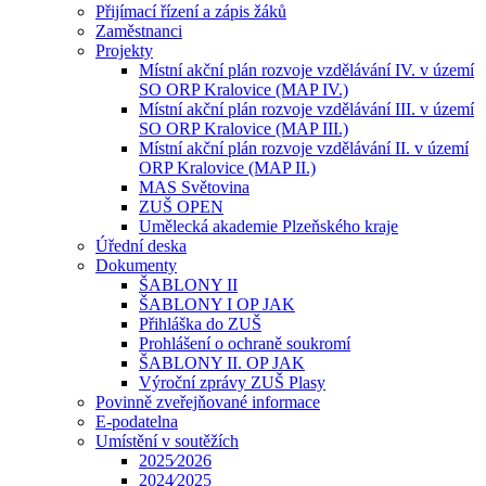
Přijímací řízení a zápis žáků
Zaměstnanci
Projekty
Místní akční plán rozvoje vzdělávání IV. v území
SO ORP Kralovice (MAP IV.)
Místní akční plán rozvoje vzdělávání III. v území
SO ORP Kralovice (MAP III.)
Místní akční plán rozvoje vzdělávání II. v území
ORP Kralovice (MAP II.)
MAS Světovina
ZUŠ OPEN
Umělecká akademie Plzeňského kraje
Úřední deska
Dokumenty
ŠABLONY II
ŠABLONY I OP JAK
Přihláška do ZUŠ
Prohlášení o ochraně soukromí
ŠABLONY II. OP JAK
Výroční zprávy ZUŠ Plasy
Povinně zveřejňované informace
E-podatelna
Umístění v soutěžích
2025⁄2026
2024⁄2025