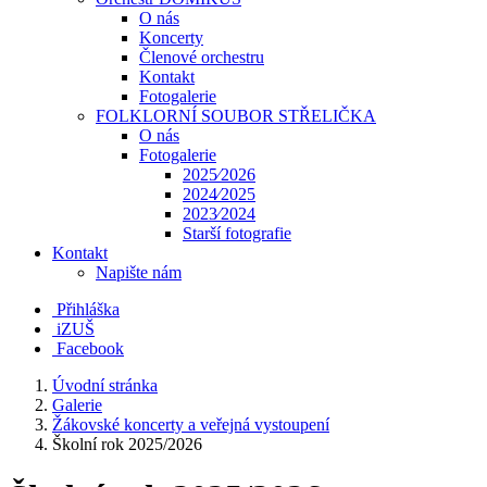
O nás
Koncerty
Členové orchestru
Kontakt
Fotogalerie
FOLKLORNÍ SOUBOR STŘELIČKA
O nás
Fotogalerie
2025⁄2026
2024⁄2025
2023⁄2024
Starší fotografie
Kontakt
Napište nám
Přihláška
iZUŠ
Facebook
Úvodní stránka
Galerie
Žákovské koncerty a veřejná vystoupení
Školní rok 2025/2026