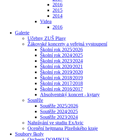
2016
2015
2014
Videa
2016
Galerie
Učebny ZUŠ Plasy
Žákovské koncerty a veřejná vystoupení
Školní rok 2025⁄2026
Školní rok 2024⁄2025
Školní rok 2023⁄2024
Školní rok 2020⁄2021
Školní rok 2019⁄2020
Školní rok 2018⁄2019
Školní rok 2017⁄2018
Školní rok 2016⁄2017
Absolventský koncert - kytary
Soutěže
Soutěže 2025/2026
Soutěže 2024⁄2025
Soutěže 2023⁄2024
Nahrávání ve studiu ExAvic
Ocenění hejtmana Plzeňského kraje
Soubory školy
Orchestr DOMIKUS