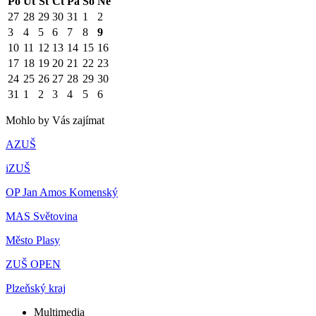
Po
Út
St
Čt
Pá
So
Ne
27
28
29
30
31
1
2
3
4
5
6
7
8
9
10
11
12
13
14
15
16
17
18
19
20
21
22
23
24
25
26
27
28
29
30
31
1
2
3
4
5
6
Mohlo by Vás zajímat
AZUŠ
iZUŠ
OP Jan Amos Komenský
MAS Světovina
Město Plasy
ZUŠ OPEN
Plzeňský kraj
Multimedia