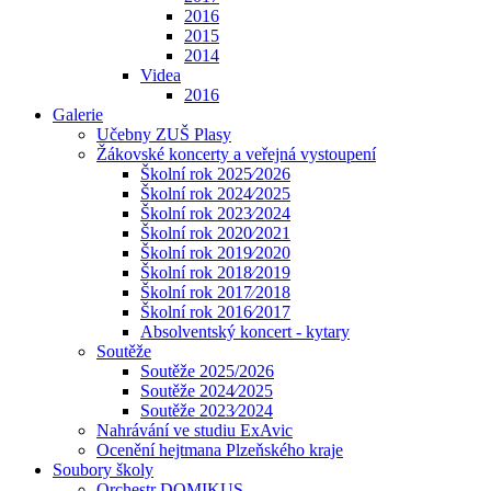
2016
2015
2014
Videa
2016
Galerie
Učebny ZUŠ Plasy
Žákovské koncerty a veřejná vystoupení
Školní rok 2025⁄2026
Školní rok 2024⁄2025
Školní rok 2023⁄2024
Školní rok 2020⁄2021
Školní rok 2019⁄2020
Školní rok 2018⁄2019
Školní rok 2017⁄2018
Školní rok 2016⁄2017
Absolventský koncert - kytary
Soutěže
Soutěže 2025/2026
Soutěže 2024⁄2025
Soutěže 2023⁄2024
Nahrávání ve studiu ExAvic
Ocenění hejtmana Plzeňského kraje
Soubory školy
Orchestr DOMIKUS