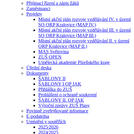
Přijímací řízení a zápis žáků
Zaměstnanci
Projekty
Místní akční plán rozvoje vzdělávání IV. v území
SO ORP Kralovice (MAP IV.)
Místní akční plán rozvoje vzdělávání III. v území
SO ORP Kralovice (MAP III.)
Místní akční plán rozvoje vzdělávání II. v území
ORP Kralovice (MAP II.)
MAS Světovina
ZUŠ OPEN
Umělecká akademie Plzeňského kraje
Úřední deska
Dokumenty
ŠABLONY II
ŠABLONY I OP JAK
Přihláška do ZUŠ
Prohlášení o ochraně soukromí
ŠABLONY II. OP JAK
Výroční zprávy ZUŠ Plasy
Povinně zveřejňované informace
E-podatelna
Umístění v soutěžích
2025⁄2026
2024⁄2025