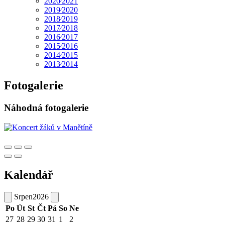
2020⁄2021
2019⁄2020
2018⁄2019
2017⁄2018
2016⁄2017
2015⁄2016
2014⁄2015
2013⁄2014
Fotogalerie
Náhodná fotogalerie
Kalendář
Srpen
2026
Po
Út
St
Čt
Pá
So
Ne
27
28
29
30
31
1
2