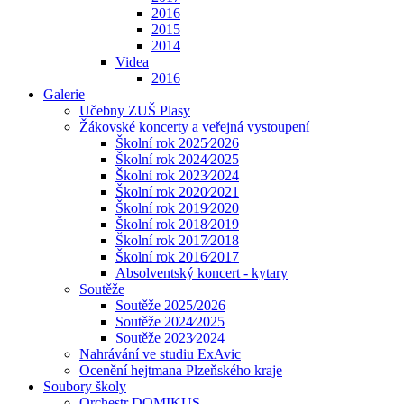
2016
2015
2014
Videa
2016
Galerie
Učebny ZUŠ Plasy
Žákovské koncerty a veřejná vystoupení
Školní rok 2025⁄2026
Školní rok 2024⁄2025
Školní rok 2023⁄2024
Školní rok 2020⁄2021
Školní rok 2019⁄2020
Školní rok 2018⁄2019
Školní rok 2017⁄2018
Školní rok 2016⁄2017
Absolventský koncert - kytary
Soutěže
Soutěže 2025/2026
Soutěže 2024⁄2025
Soutěže 2023⁄2024
Nahrávání ve studiu ExAvic
Ocenění hejtmana Plzeňského kraje
Soubory školy
Orchestr DOMIKUS