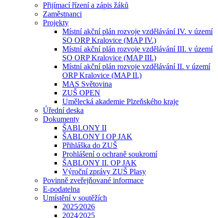
Přijímací řízení a zápis žáků
Zaměstnanci
Projekty
Místní akční plán rozvoje vzdělávání IV. v území
SO ORP Kralovice (MAP IV.)
Místní akční plán rozvoje vzdělávání III. v území
SO ORP Kralovice (MAP III.)
Místní akční plán rozvoje vzdělávání II. v území
ORP Kralovice (MAP II.)
MAS Světovina
ZUŠ OPEN
Umělecká akademie Plzeňského kraje
Úřední deska
Dokumenty
ŠABLONY II
ŠABLONY I OP JAK
Přihláška do ZUŠ
Prohlášení o ochraně soukromí
ŠABLONY II. OP JAK
Výroční zprávy ZUŠ Plasy
Povinně zveřejňované informace
E-podatelna
Umístění v soutěžích
2025⁄2026
2024⁄2025