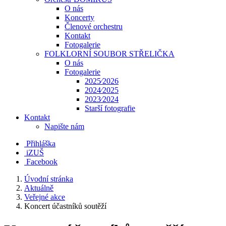
O nás
Koncerty
Členové orchestru
Kontakt
Fotogalerie
FOLKLORNÍ SOUBOR STŘELIČKA
O nás
Fotogalerie
2025⁄2026
2024⁄2025
2023⁄2024
Starší fotografie
Kontakt
Napište nám
Přihláška
iZUŠ
Facebook
Úvodní stránka
Aktuálně
Veřejné akce
Koncert účastníků soutěží