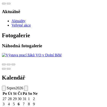
Aktuálně
Aktuality
Veřejné akce
Fotogalerie
Náhodná fotogalerie
Kalendář
Srpen
2026
Po
Út
St
Čt
Pá
So
Ne
27
28
29
30
31
1
2
3
4
5
6
7
8
9