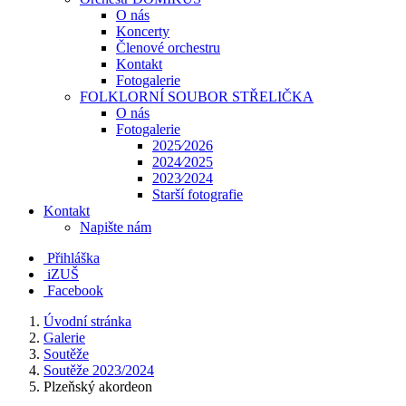
O nás
Koncerty
Členové orchestru
Kontakt
Fotogalerie
FOLKLORNÍ SOUBOR STŘELIČKA
O nás
Fotogalerie
2025⁄2026
2024⁄2025
2023⁄2024
Starší fotografie
Kontakt
Napište nám
Přihláška
iZUŠ
Facebook
Úvodní stránka
Galerie
Soutěže
Soutěže 2023/2024
Plzeňský akordeon