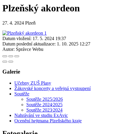
Plzeňský akordeon
27. 4. 2024 Plzeň
Datum vložení:
17. 5. 2024 19:37
Datum poslední aktualizace:
1. 10. 2025 12:27
Autor:
Správce Webu
Galerie
Učebny ZUŠ Plasy
Žákovské koncerty a veřejná vystoupení
Soutěže
Soutěže 2025/2026
Soutěže 2024⁄2025
Soutěže 2023⁄2024
Nahrávání ve studiu ExAvic
Ocenění hejtmana Plzeňského kraje
Fotogalerie