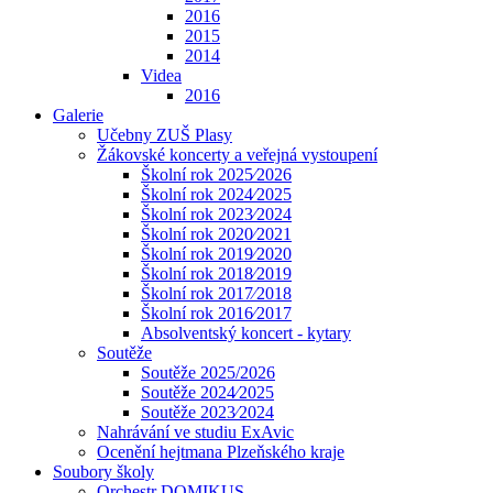
2016
2015
2014
Videa
2016
Galerie
Učebny ZUŠ Plasy
Žákovské koncerty a veřejná vystoupení
Školní rok 2025⁄2026
Školní rok 2024⁄2025
Školní rok 2023⁄2024
Školní rok 2020⁄2021
Školní rok 2019⁄2020
Školní rok 2018⁄2019
Školní rok 2017⁄2018
Školní rok 2016⁄2017
Absolventský koncert - kytary
Soutěže
Soutěže 2025/2026
Soutěže 2024⁄2025
Soutěže 2023⁄2024
Nahrávání ve studiu ExAvic
Ocenění hejtmana Plzeňského kraje
Soubory školy
Orchestr DOMIKUS