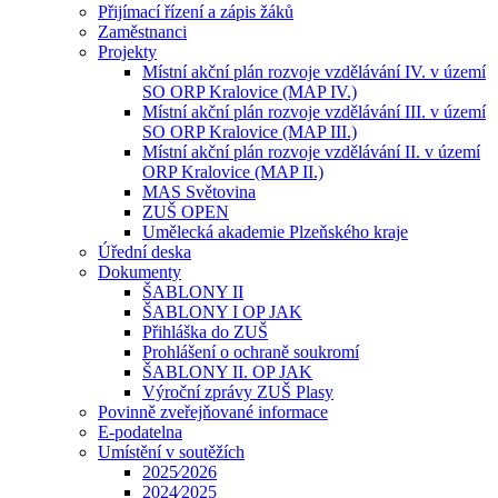
Přijímací řízení a zápis žáků
Zaměstnanci
Projekty
Místní akční plán rozvoje vzdělávání IV. v území
SO ORP Kralovice (MAP IV.)
Místní akční plán rozvoje vzdělávání III. v území
SO ORP Kralovice (MAP III.)
Místní akční plán rozvoje vzdělávání II. v území
ORP Kralovice (MAP II.)
MAS Světovina
ZUŠ OPEN
Umělecká akademie Plzeňského kraje
Úřední deska
Dokumenty
ŠABLONY II
ŠABLONY I OP JAK
Přihláška do ZUŠ
Prohlášení o ochraně soukromí
ŠABLONY II. OP JAK
Výroční zprávy ZUŠ Plasy
Povinně zveřejňované informace
E-podatelna
Umístění v soutěžích
2025⁄2026
2024⁄2025