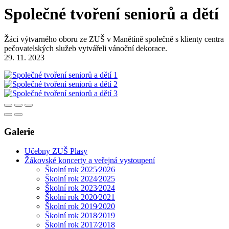
Společné tvoření seniorů a dětí
Žáci výtvarného oboru ze ZUŠ v Manětíně společně s klienty centra
pečovatelských služeb vytvářeli vánoční dekorace.
29. 11. 2023
Galerie
Učebny ZUŠ Plasy
Žákovské koncerty a veřejná vystoupení
Školní rok 2025⁄2026
Školní rok 2024⁄2025
Školní rok 2023⁄2024
Školní rok 2020⁄2021
Školní rok 2019⁄2020
Školní rok 2018⁄2019
Školní rok 2017⁄2018