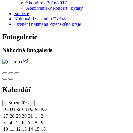
Školní rok 2016⁄2017
Absolventský koncert - kytary
Soutěže
Nahrávání ve studiu ExAvic
Ocenění hejtmana Plzeňského kraje
Fotogalerie
Náhodná fotogalerie
Kalendář
Srpen
2026
Po
Út
St
Čt
Pá
So
Ne
27
28
29
30
31
1
2
3
4
5
6
7
8
9
10
11
12
13
14
15
16