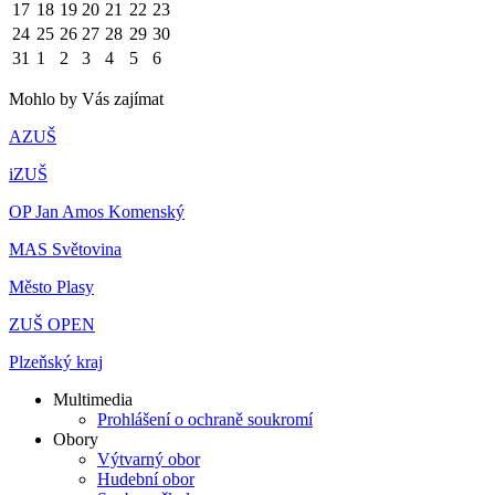
17
18
19
20
21
22
23
24
25
26
27
28
29
30
31
1
2
3
4
5
6
Mohlo by Vás zajímat
AZUŠ
iZUŠ
OP Jan Amos Komenský
MAS Světovina
Město Plasy
ZUŠ OPEN
Plzeňský kraj
Multimedia
Prohlášení o ochraně soukromí
Obory
Výtvarný obor
Hudební obor