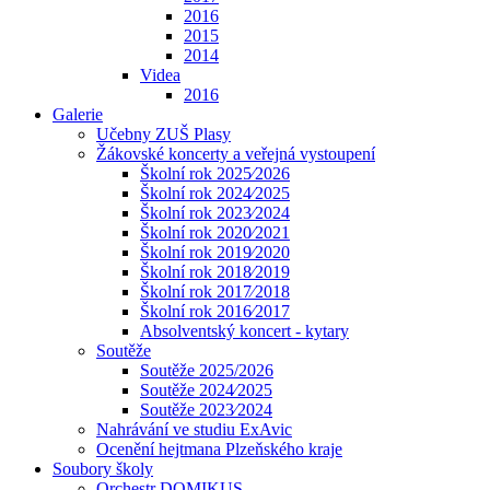
2016
2015
2014
Videa
2016
Galerie
Učebny ZUŠ Plasy
Žákovské koncerty a veřejná vystoupení
Školní rok 2025⁄2026
Školní rok 2024⁄2025
Školní rok 2023⁄2024
Školní rok 2020⁄2021
Školní rok 2019⁄2020
Školní rok 2018⁄2019
Školní rok 2017⁄2018
Školní rok 2016⁄2017
Absolventský koncert - kytary
Soutěže
Soutěže 2025/2026
Soutěže 2024⁄2025
Soutěže 2023⁄2024
Nahrávání ve studiu ExAvic
Ocenění hejtmana Plzeňského kraje
Soubory školy
Orchestr DOMIKUS