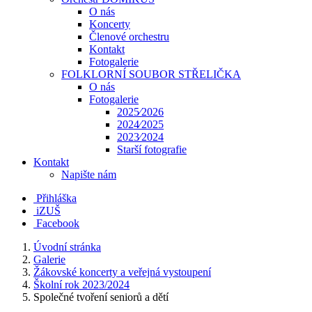
O nás
Koncerty
Členové orchestru
Kontakt
Fotogalerie
FOLKLORNÍ SOUBOR STŘELIČKA
O nás
Fotogalerie
2025⁄2026
2024⁄2025
2023⁄2024
Starší fotografie
Kontakt
Napište nám
Přihláška
iZUŠ
Facebook
Úvodní stránka
Galerie
Žákovské koncerty a veřejná vystoupení
Školní rok 2023/2024
Společné tvoření seniorů a dětí