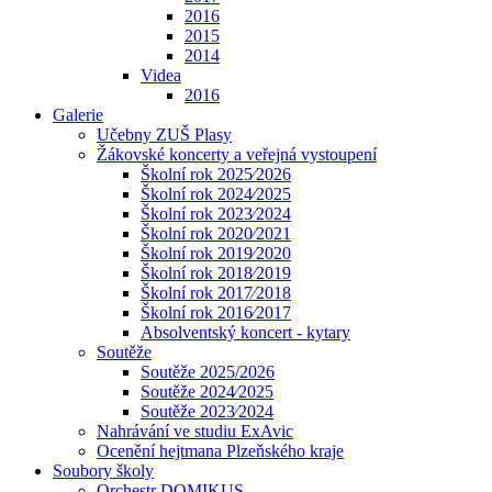
2016
2015
2014
Videa
2016
Galerie
Učebny ZUŠ Plasy
Žákovské koncerty a veřejná vystoupení
Školní rok 2025⁄2026
Školní rok 2024⁄2025
Školní rok 2023⁄2024
Školní rok 2020⁄2021
Školní rok 2019⁄2020
Školní rok 2018⁄2019
Školní rok 2017⁄2018
Školní rok 2016⁄2017
Absolventský koncert - kytary
Soutěže
Soutěže 2025/2026
Soutěže 2024⁄2025
Soutěže 2023⁄2024
Nahrávání ve studiu ExAvic
Ocenění hejtmana Plzeňského kraje
Soubory školy
Orchestr DOMIKUS