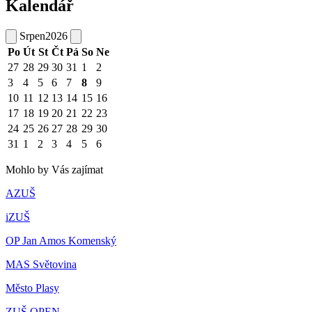
Kalendář
Srpen
2026
Po
Út
St
Čt
Pá
So
Ne
27
28
29
30
31
1
2
3
4
5
6
7
8
9
10
11
12
13
14
15
16
17
18
19
20
21
22
23
24
25
26
27
28
29
30
31
1
2
3
4
5
6
Mohlo by Vás zajímat
AZUŠ
iZUŠ
OP Jan Amos Komenský
MAS Světovina
Město Plasy
ZUŠ OPEN