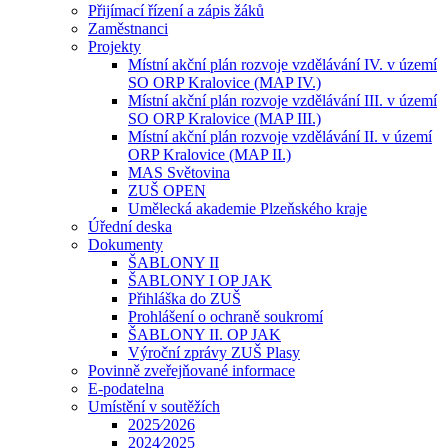
Přijímací řízení a zápis žáků
Zaměstnanci
Projekty
Místní akční plán rozvoje vzdělávání IV. v území
SO ORP Kralovice (MAP IV.)
Místní akční plán rozvoje vzdělávání III. v území
SO ORP Kralovice (MAP III.)
Místní akční plán rozvoje vzdělávání II. v území
ORP Kralovice (MAP II.)
MAS Světovina
ZUŠ OPEN
Umělecká akademie Plzeňského kraje
Úřední deska
Dokumenty
ŠABLONY II
ŠABLONY I OP JAK
Přihláška do ZUŠ
Prohlášení o ochraně soukromí
ŠABLONY II. OP JAK
Výroční zprávy ZUŠ Plasy
Povinně zveřejňované informace
E-podatelna
Umístění v soutěžích
2025⁄2026
2024⁄2025