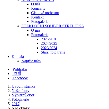
O nás
Koncerty
Členové orchestru
Kontakt
Fotogalerie
FOLKLORNÍ SOUBOR STŘELIČKA
O nás
Fotogalerie
2025⁄2026
2024⁄2025
2023⁄2024
Starší fotografie
Kontakt
Napište nám
Přihláška
iZUŠ
Facebook
Úvodní stránka
Naše obory
Výtvarný obor
Fotogalerie
2017
Nad oblaky